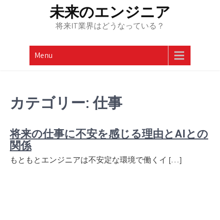
Skip
未来のエンジニア
to
将来IT業界はどうなっている？
content
Menu
カテゴリー:
仕事
将来の仕事に不安を感じる理由とAIとの
関係
もともとエンジニアは不安定な環境で働くイ […]